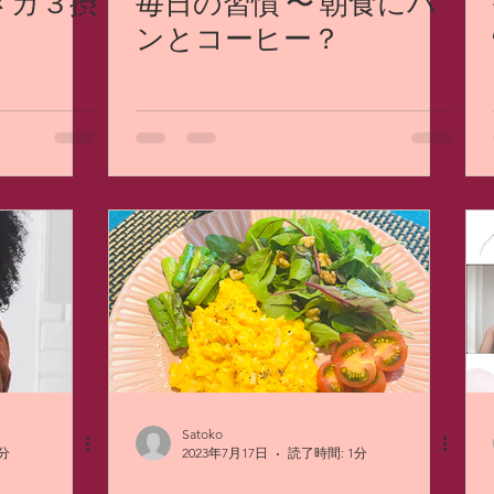
メガ３摂
毎日の習慣 〜 朝食にパ
ンとコーヒー？
Satoko
分
2023年7月17日
読了時間: 1分