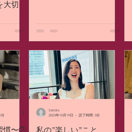
を大切
Satoko
1分
2023年10月19日
読了時間: 3分
習慣〜②
私の”楽しい”こと