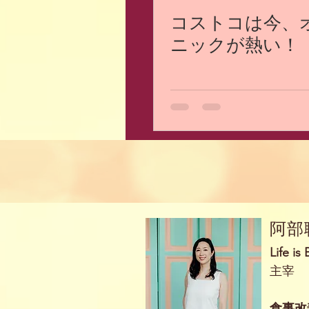
コストコは今、
ニックが熱い！
阿部
Life i
主宰
食事改