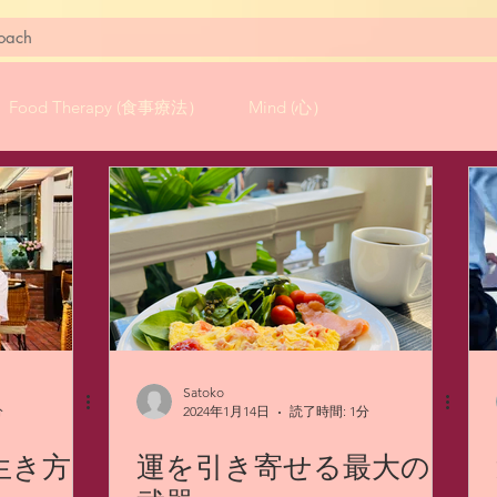
oach
Food Therapy (食事療法）
Mind (心）
Satoko
分
2024年1月14日
読了時間: 1分
生き方
運を引き寄せる最大の