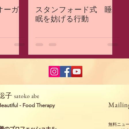
オーガ
スタンフォード式 睡
眠を妨げる行動
聡子
satoko abe
Mailin
s Beautiful - Food Therapy
​無料ニュ
善のプロフェッショナル