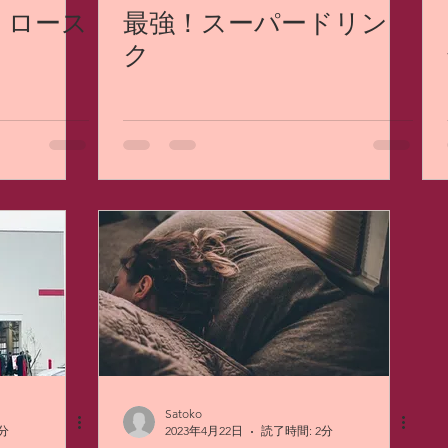
！ロース
最強！スーパードリン
ク
Satoko
分
2023年4月22日
読了時間: 2分