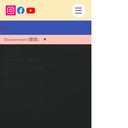
Blog
Environment (環境）
All Posts
Environment (環境）
Food Therapy (食事療
法）
Mind (心）