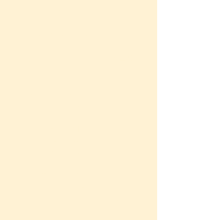
運を引き寄せる
５つの行動について、
綴っていきたいと思います。
今日は、楽しいことを見つける習慣に
ついて。
楽しいことがない人生なんて、
そもそもつまらないですよね？😆
楽しんでいる人の周りには、
沢山の楽しい人が集まり、そして
より沢山の運が舞い込んできます。
仕事も、自分が大好きな仕事が
できたら人生、180 °変わります。
私もまさに、それを経験している一
人。