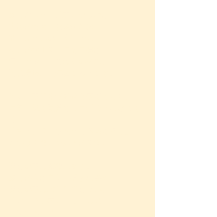
多くの人が、仕事というのは
家族のため、お金のため、
聞こえがいい、安定 etc...
などの理由で、自分自身は
毎日ハッピーではないのに、
同じ環境に長年留まってます。
逆に仕事自体が好きな事だったら、
毎朝、嫌な気持ちで目覚めることもな
く、
「さて、今日は何ができるだろう」
という思考に変わるのです。
楽しい事は無限にある。
多くの人は自分が好きな事や
楽しい事は封印してしまい、
「すべき」事にフォーカス
しているだけ。