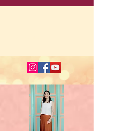
コメント
コメントを追加…
運を引き寄せる最大の武
運を引き寄せる
器
メンターを持つ