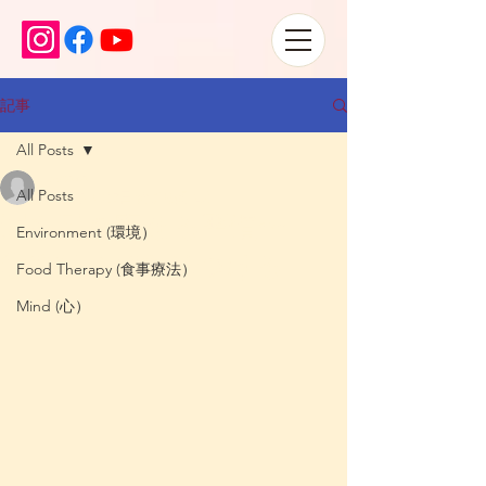
記事
All Posts
Satoko
All Posts
2023年10月7日
読了時間: 2分
運を引き寄せる習慣〜
Environment (環境）
①”楽しい”を見つける
Food Therapy (食事療法）
Mind (心）