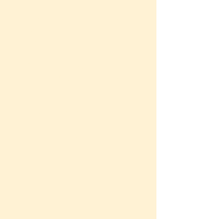
子供の頃を思い出してください。
楽しい事を見つける達人では
なかったですか？
真の自分の「楽しい」を
見つけて、まずは趣味でも良いので
ぜひ探ってみてください。
より良い人生のために。
With Love & Gratitude,
Satoko