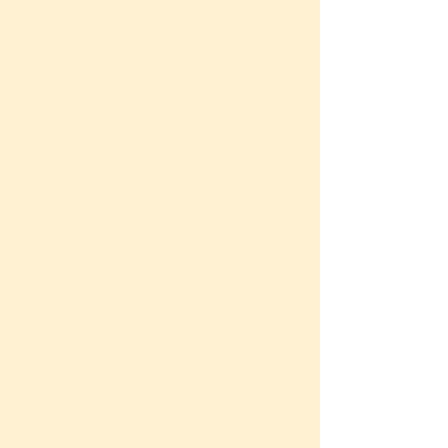
前回までの「毎日の習慣」の中で
お話してきた食事は身体の基盤を
つくってくれるのでとっても大切。
身体が整う事により、さらに
心との調和が生まれます。
心と身体が調和されて、初めて
自分が望む未来に向けての行動に
移せると私は確信しています。
まず、毎日の習慣として、
私のこれまでの経験や
メンターの本田健さんから
学んだ事などから、