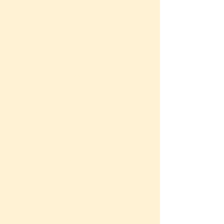
約7年前、この事実を知った時、
衝撃を受けました😢
生まれたばかりの赤ちゃんの
へその緒を調べたところ、
なんと平均200種類もの
化学物質が見つかったのです。
実験の中で、合計でいうと
287種類が検出されたそうです。
当時、衝撃的すぎて、
益々オーガニックな食生活や
ライフスタイルの大切さを
改めて実感させられました。
なんの罪もない赤ちゃん。