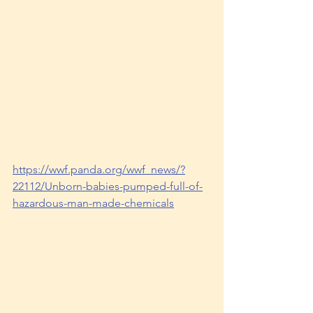
怖がらせてしまったかもしれません
が、
ケミカルフリーな生活を考える
良いきっかけになってくれたら
嬉しいです💛
With Love & Gratitude,
Satoko
参照：
https://wwf.panda.org/wwf_news/?
22112/Unborn-babies-pumped-full-of-
hazardous-man-made-chemicals
Environment (環境）
Food Therapy (食事療法）