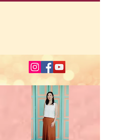
コメント
コメントを追加…
スタンフォード式 - 睡眠 vs
コストコは今、
食事・運動
ックが熱い！