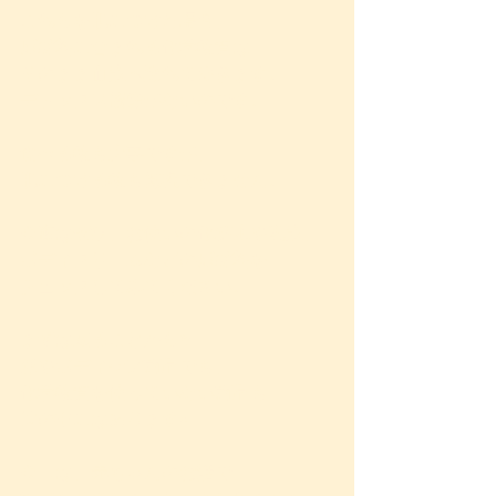
これらを肌につけた場合、
原材料に含まれる化学物質は
そのまま血液へ流れてゆきます。
デトックス機能がないのです。
食べる物も大事ですが、
肌につける物も無視できません。
今夜はぜひ、お使いの化粧水や乳液、
ボディクリームなどの原材料を
チェックしてみてください。
まずは知ることから✨
顔やボディケア商品でも、
化学物質を使っていない商品も
世の中にはあります‼️
今日は、赤ちゃんのお話で