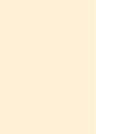
定着すると、今度は身体に
つける物も気になり始めました。
そして『経皮毒』の怖さを知ったので
す。
悪い食べ物を食べた場合は、
腸内にデトックス機能があるため、
ある程度体外に排出してくれます。
肌の場合はその機能が存在しません。
一般的な化粧品、ボディソープ、
洗顔料、シャンプー、コンディショナ
ー、
ボディクリーム等々には、
驚くほど沢山の化学物質が
使用されています。