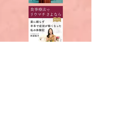
阿部聡子
satoko abe
Life is Beautiful - Food Therapy
主宰
食事改善のプロフェッショナル
日本・海外で食事改善指導やセミナーを