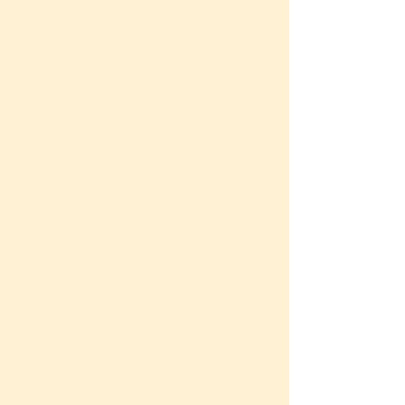
生まれたばかりの赤ちゃんは
まだデトックス機能が完全に
備わっていないので、排泄で
有害物質を外に出すことは
難しいとのこと。
またこの小さな身体のため
少ない量でも影響を受けやすいので
す。
だから、妊娠前・妊娠中のお母さんが
いかに化学物質を生活に入れないよう
努力するかが重要なのはお分かり
いただけると思います。
私はリウマチになってから、
最初は食べる物にだけ
気をとらわれていました。
ただ、食へのこだわりがある程度