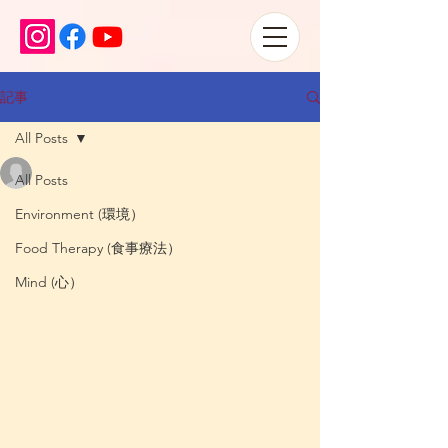
記事
All Posts
Satoko
All Posts
2022年7月10日
読了時間: 2分
赤ちゃんのへその緒-200種
Environment (環境）
類の化学物質
Food Therapy (食事療法）
更新日：
2023年5月21日
Mind (心）