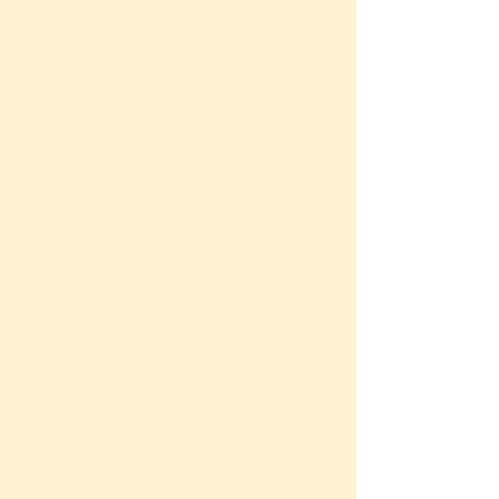
お母さんが食べるもの、
肌につけるものの影響で、
この世界での人生1日目から
マイナススタート😢
アトピーやアレルギーなど、
私たちが子供の頃と比べ物に
ならないくらい多いのも納得が
いきました。
この287種類の化学物質のうち、
有害な物質は下記の数となります。
●180種類は発がん性物質
●217種類は脳や神経系に有害な物質
●208種類は発達異常に影響をもたらす
物質