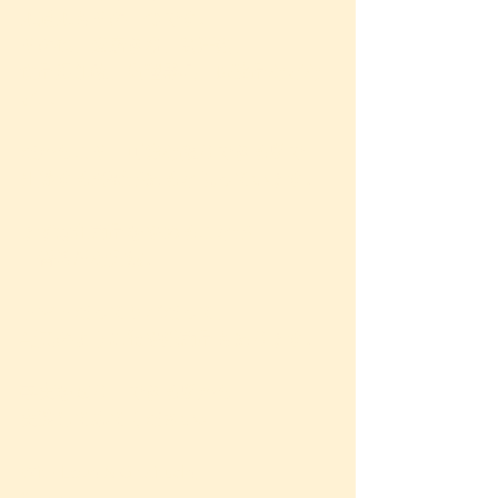
水道水もその一つです。
その他、歯磨き粉、制汗剤、
食品添加物、調理器具、医薬品などな
ど…
だからこそ、可能な限りできる所で
排除する必要があると思っています。
まずは缶商品をやめることが
一番簡単な方法。
トマトだってサバだって、
写真のように瓶や紙商品もあります。
事実を知り、できる所から
実践してみてください♪
With Love & Gratitude,