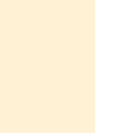
人体に害を及ぼすので、
生活の中で見直すべきもの。
現に、
自己免疫疾患
をはじめ、
アルツハイマー症、認知症、
記憶障害、マグネシウム喪失、
貧血、消化器疾患、腎不全、
肝機能障害などを引き起こす
可能性があると言われています。
長年、缶商品に注意している
私でさえが、少し前に行った検査で、
アルミニウムのレベルが
他の重金属に比べ一番
高く出ていました。
何故かというと、
アルミニウムは私たちの生活の
中で色々なところに潜んでいるから。