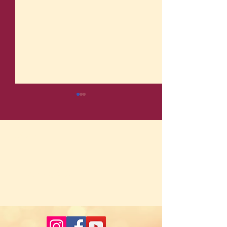
コメント
コメントを追加…
スタンフォード式 - 睡眠 vs
コストコは今、
食事・運動
ックが熱い！