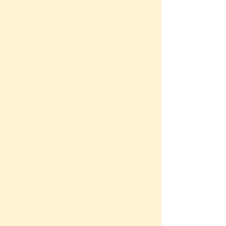
コーヒー缶、サバ缶、コーン缶、
トマト缶などスーパーで売っている
缶商品はあげたらキリがありません。
私はリウマチになってから
缶商品を全て避けています。
なぜかというと、缶商品は
アルミニウムでできているから。
缶ジュースはアルミ缶と
呼びますよね。
時間の経過とともに、
缶商品のアルミニウムは
商品自体に溶け出していきます。
アルミニウムは重金属の一つで