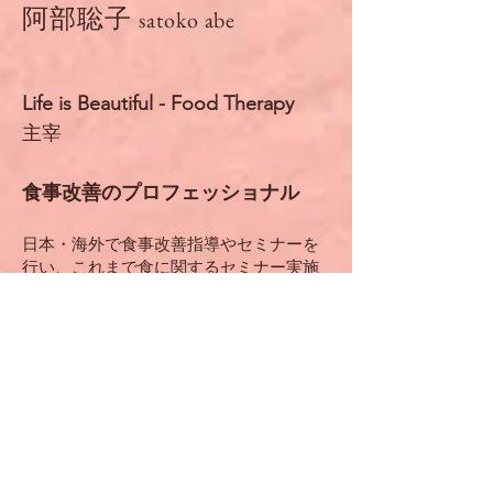
阿部聡子
satoko abe
Life is Beautiful - Food Therapy
主宰
食事改善のプロフェッショナル
日本・海外で食事改善指導やセミナーを
行い、これまで食に関するセミナー実施
人数は延べ1,800名以上。自身のリウマチ
克服の経験から健康へのアプローチはも
ちろんの事、経営者・起業家・リーダー
たちの日々のパフォーマンス向上のため
のダイエット実績多数。過酷なアスリー
ト指導経験も。
海外4カ国（米国、シンガポール、ドバイ
（UAE)、オマーン）での在住歴10年。現