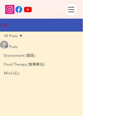
記事
All Posts
Satoko
All Posts
2021年8月29日
読了時間: 1分
腸の免疫UP習慣 ⑨缶詰(ア
Environment (環境）
ルミ)を避ける
Food Therapy (食事療法）
Mind (心）