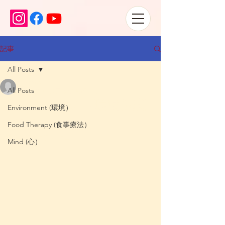
記事
All Posts
Satoko
All Posts
2022年10月9日
読了時間: 2分
オーガニック＝環境保護
Environment (環境）
（SDGs）
Food Therapy (食事療法）
更新日：
2023年5月3日
Mind (心）